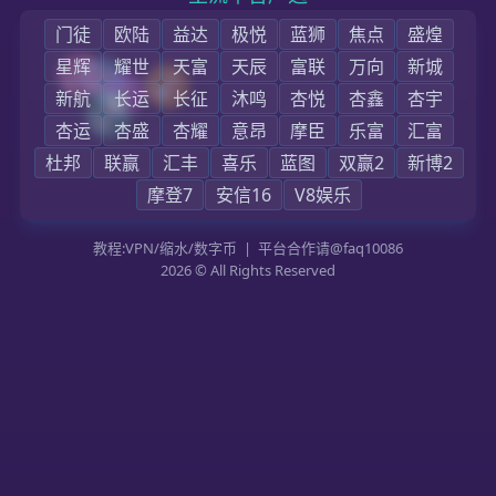
首页
公司信息
企业报道
产品中心
加入我们
投资者关系