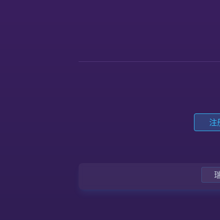
跳转到内容
天狮账号申请开通
首页
公司信息
企业报道
产品中心
加入我们
投资者关系