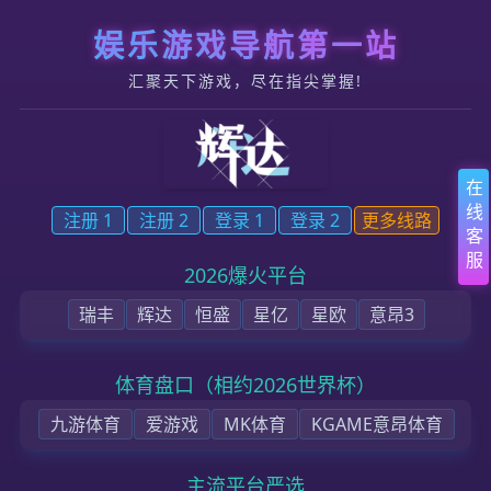
跳转到内容
注册申请万泰账号
首页
公司信息
企业报道
产品中心
加入我们
投资者关系