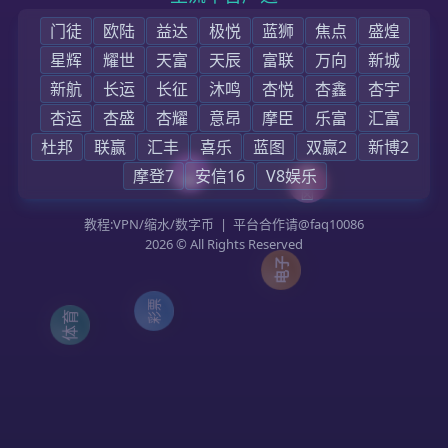
首页
公司信息
企业报道
产品中心
加入我们
投资者关系